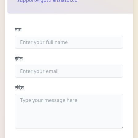
support@gpttranslator.co
नाम
ईमेल
संदेश