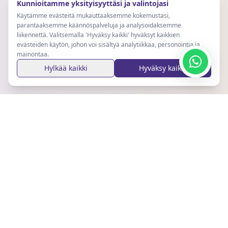
Kunnioitamme yksityisyyttäsi ja valintojasi
Käytämme evästeitä mukauttaaksemme kokemustasi,
parantaaksemme käännöspalveluja ja analysoidaksemme
liikennettä. Valitsemalla 'Hyväksy kaikki' hyväksyt kaikkien
evästeiden käytön, johon voi sisältyä analytiikkaa, personointia ja
mainontaa.
Hylkää kaikki
Hyväksy kaikki
Pysy Ajan Tasalla
Tilaa uutiskirjeemme saadaksesi viimeisimmät päivitykset ja
vinkit.