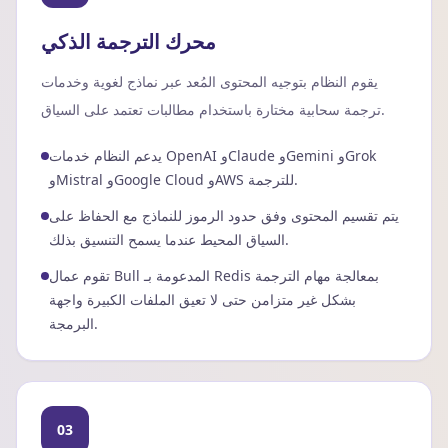
محرك الترجمة الذكي
يقوم النظام بتوجيه المحتوى المُعد عبر نماذج لغوية وخدمات
ترجمة سحابية مختارة باستخدام مطالبات تعتمد على السياق.
يدعم النظام خدمات OpenAI وClaude وGemini وGrok
وMistral وGoogle Cloud وAWS للترجمة.
يتم تقسيم المحتوى وفق حدود الرموز للنماذج مع الحفاظ على
السياق المحيط عندما يسمح التنسيق بذلك.
تقوم عمال Bull المدعومة بـ Redis بمعالجة مهام الترجمة
بشكل غير متزامن حتى لا تعيق الملفات الكبيرة واجهة
البرمجة.
03