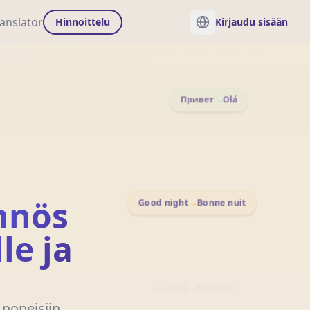
anslator
Hinnoittelu
Kirjaudu sisään
Привет
→
Olá
Good night
→
Bonne nuit
nnös
le ja
こんにちは
→
안녕하세요
 nopeisiin,