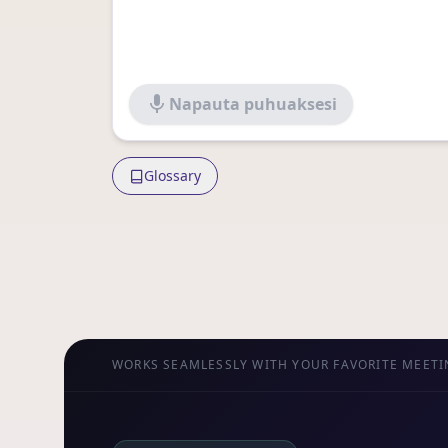
Napauta puhuaksesi
Glossary
WORKS SEAMLESSLY WITH YOUR FAVORITE MEET