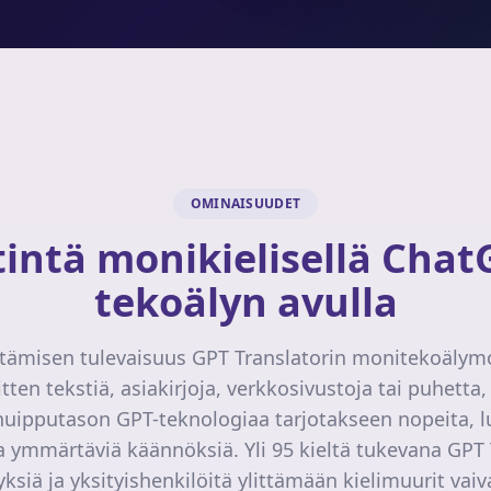
OMINAISUUDET
tintä monikielisellä Cha
tekoälyn avulla
tämisen tulevaisuus GPT Translatorin monitekoälymoo
tten tekstiä, asiakirjoja, verkkosivustoja tai puhett
uipputason GPT-teknologiaa tarjotakseen nopeita, lu
a ymmärtäviä käännöksiä. Yli 95 kieltä tukevana GPT 
yksiä ja yksityishenkilöitä ylittämään kielimuurit vai