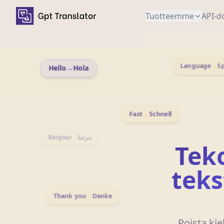
Tuotteemme
API-d
Language
→
Spr
Hello
→
Hola
Fast
→
Schnell
Bonjour
→
مرحبا
Tek
teks
Thank you
→
Danke
Poista kie