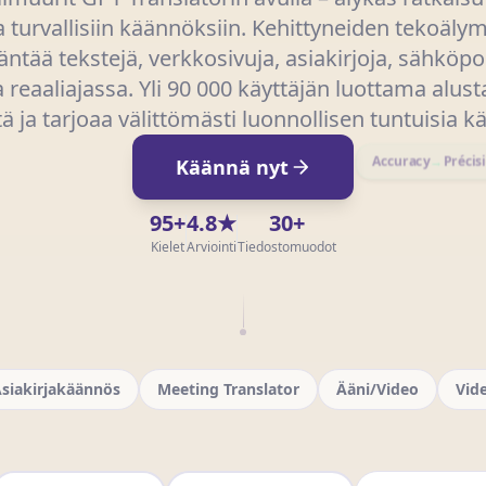
a turvallisiin käännöksiin. Kehittyneiden tekoälym
äntää tekstejä, verkkosivuja, asiakirjoja, sähköpo
 reaaliajassa. Yli 90 000 käyttäjän luottama alu
ltä ja tarjoaa välittömästi luonnollisen tuntuisia 
Käännä nyt
Accuracy
→
Précis
95+
4.8★
30+
Kielet
Arviointi
Tiedostomuodot
siakirjakäännös
Meeting Translator
Ääni/Video
Vid