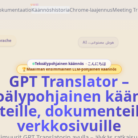
UUSI
okumentaatio
Käännöshistoria
Chrome-laajennus
Meeting Tr
ache
AI
→
هوش مصنوعی
Tekoälypohjainen käännös
·
你好
🏆
Maailman ensimmäinen LLM-pohjainen käännös
GPT Translator –
oälypohjainen kää
teille, dokumenteil
verkkosivuille
limuurit GPT Translatorin avulla – älykäs ratkaisu