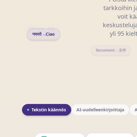
tarkkoihin j
voit kä
keskusteluja
Welcome
→
欢迎
नमस्ते
→
Ciao
yli 95 kie
Document
→
文件
Tekstin käännös
AI-uudelleenkirjoittaja
A