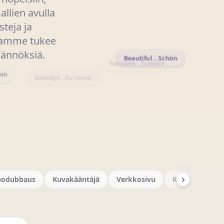
allien avulla
steja ja
stamme tukee
käännöksiä.
Beautiful
→
Schön
Translate
→
Traduire
Goodbye
→
Au revoir
ion
eodubbaus
Kuvakääntäjä
Verkkosivu
Reaaliaikainen