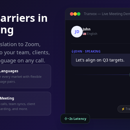
rriers in
Tranvox —
Live Meeting De
ing
John
JD
🇺🇸 English
nslation to Zoom,
 your team, clients,
JOHN ·
SPEAKING
nguage on any call.
Let's align on Q3 targets.
 Languages
 every market with flexible
age pairs.
 Meeting
 calls, team syncs, client
arding, and more.
⚡
Tra
~2s Latency