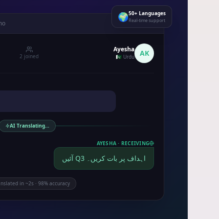
50+ Languages
🌍
Real-time support
mo
LIVE
Ayesha
AK
2 joined
🇵🇰 Urdu
AI Translating...
AYESHA ·
RECEIVING
آئیں Q3 اہداف پر بات کریں۔
nslated in ~2s · 98% accuracy