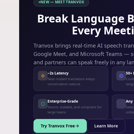
NEW — MEET TRANVOX
Break Language Ba
Every Meet
Tranvox brings real-time AI speech tra
Google Meet, and Microsoft Teams — so
and partners can speak freely in any la
~2s Latency
50+
Near-instant translation keeps
Cover
conversation natural.
langu
Enterprise-Grade
Any
Secure, scalable, and compliant for
Sales
large teams.
onbo
Try Tranvox Free
Learn More