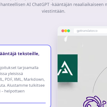
 ihanteellisen AI ChatGPT -kääntäjän reaaliaikaiseen 
viestintään.
gpttranslator.co
äntäjä teksteille,
joitukset tarjoamalla
issa yleisissä
ML, PDF, XML, Markdown,
uuta. Alustamme tulkitsee
i – helpottaen