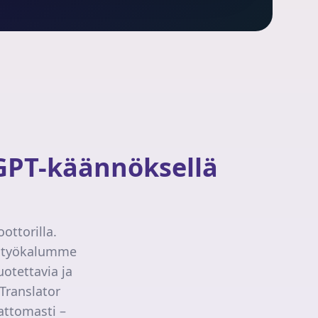
tGPT-käännöksellä
ttorilla.
a, työkalumme
otettavia ja
Translator
vattomasti –