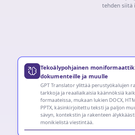
tehden siitä
Tekoälypohjainen moniformaattikä
dokumenteille ja muulle
GPT Translator ylittää perustyökalujen ra
tarkkoja ja reaaliaikaisia käännöksiä kaik
formaateissa, mukaan lukien DOCX, HT
PPTX, käsinkirjoitettu teksti ja paljon m
sävyn, kontekstin ja rakenteen älykkääst
monikielistä viestintää.