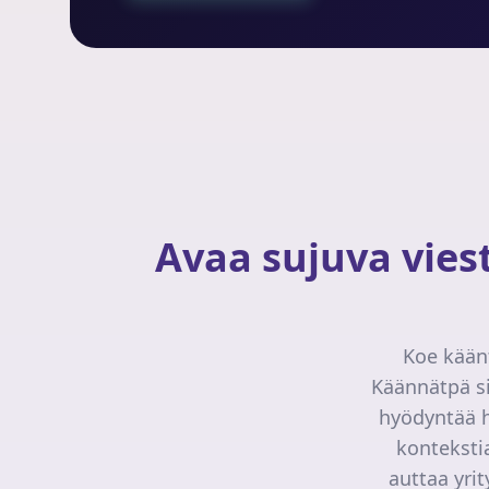
Avaa sujuva vies
Koe kään
Käännätpä si
hyödyntää h
konteksti
auttaa yrit